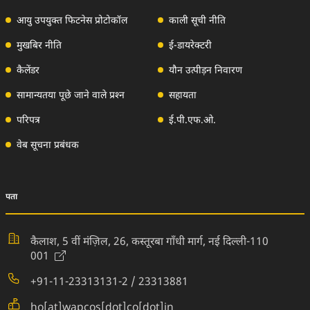
आयु उपयुक्‍त फिटनेस प्रोटोकॉल
काली सूची नीति
मुखबिर नीति
ई-डायरेक्टरी
कैलेंडर
यौन उत्‍पीड़न निवारण
सामान्‍यतया पूछे जाने वाले प्रश्‍न
सहायता
परिपत्र
ई.पी.एफ.ओ.
वेब सूचना प्रबंधक
पता
कैलाश, 5 वीं मंज़िल, 26, कस्तूरबा गाँधी मार्ग,
नई दिल्ली-110
(External Website)
001
+91-11-23313131-2 / 23313881
ho[at]wapcos[dot]co[dot]in