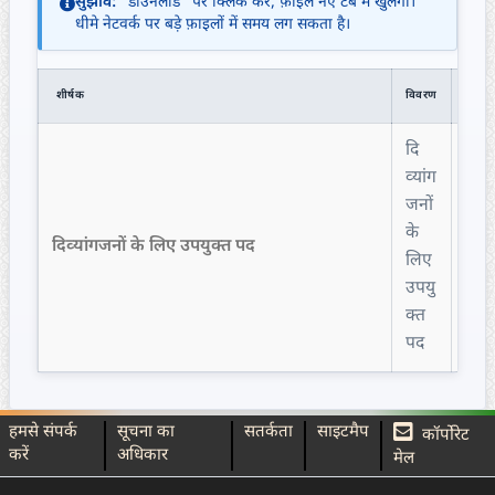
सुझाव:
"डाउनलोड" पर क्लिक करें, फ़ाइल नए टैब में खुलेगी।
धीमे नेटवर्क पर बड़े फ़ाइलों में समय लग सकता है।
शीर्षक
विवरण
अपलो
दि
व्‍यांग
जनों
के
दिव्‍यांगजनों के लिए उपयुक्‍त पद
29
लिए
उपयु
क्‍त
पद
हमसे संपर्क
सूचना का
सतर्कता
साइटमैप
कॉर्पोरेट
करें
अधिकार
मेल