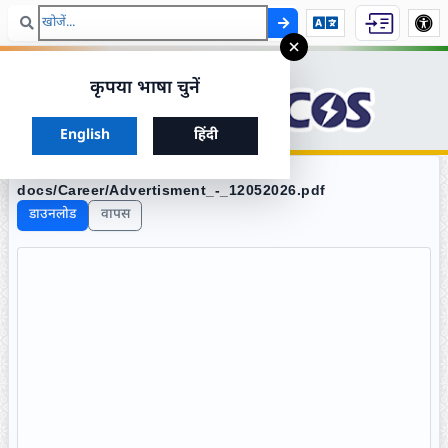
खोज
मुख्य सामग्री
×
कृपया भाषा चुनें
आगे बढ़ने के लिए अपनी पसंदीदा भाषा चुनें
English
हिंदी
docs/Career/Advertisment_-_12052026.pdf
डाउनलोड
वापस